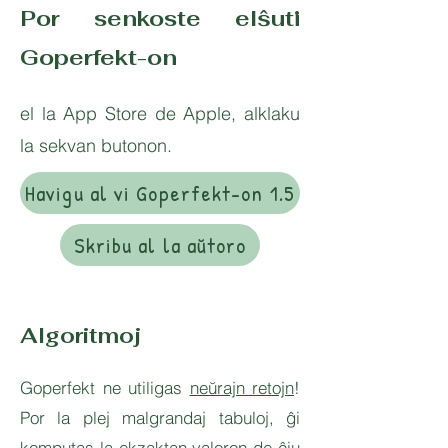
Por senkoste elŝuti
Goperfekt-on
el la App Store de Apple, alklaku
la sekvan butonon.
Havigu al vi Goperfekt-on 1.5
Skribu al la aŭtoro
Algoritmoj
Goperfekt ne utiligas
neŭrajn retojn
!
Por la plej malgrandaj tabuloj, ĝi
komputas la ekzaktan valoron de ĉiu