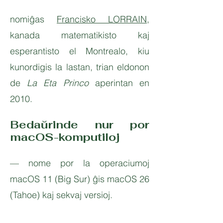
nomiĝas
Francisko L
ORRAIN
,
kanada matematikisto kaj
esperantisto el Montrealo, kiu
kunordigis la lastan, trian eldonon
de
La Eta Princo
aperintan en
2010.
Bedaŭrinde nur por
macOS-komputiloj
— nome por la operaciumoj
macOS
11 (Big Sur) ĝis macOS 26
(Tahoe) kaj sekvaj versioj.