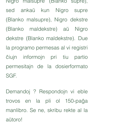
Nigro malsupre (Blanko supre),
sed ankaŭ kun Nigro supre
(Blanko malsupre), Nigro dekstre
(Blanko maldekstre) aŭ Nigro
dekstre (Blanko maldekstre). Due
la programo permesas al vi registri
ĉiujn informojn pri tiu partio
permesitajn de la dosierformato
SGF.
Demandoj ? Respondojn vi eble
trovos en la pli ol 150-paĝa
manlibro. Se ne, skribu rekte al la
aŭtoro!