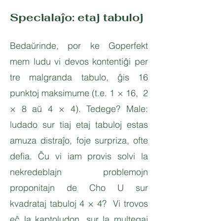
Specialaĵo: etaj tabuloj
Bedaŭrinde, por ke Goperfekt
mem ludu vi devos kontentiĝi per
tre malgranda tabulo, ĝis 16
punktoj maksimume (t.e. 1 × 16, 2
× 8 aŭ 4 × 4). Tedege? Male:
ludado sur tiaj etaj tabuloj estas
amuza distraĵo, foje surpriza, ofte
defia. Ĉu vi iam provis solvi la
nekredeblajn problemojn
proponitajn de Cho U sur
kvadrataj tabuloj 4 × 4? Vi trovos
eĉ la kaptoludon, sur la multegaj