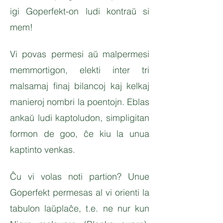
igi Goperfekt-on ludi kontraŭ si
mem!
Vi povas permesi aŭ malpermesi
memmortigon, elekti inter tri
malsamaj finaj bilancoj kaj kelkaj
manieroj nombri la poentojn. Eblas
ankaŭ ludi kaptoludon, simpligitan
formon de goo, ĉe kiu la unua
kaptinto venkas.
Ĉu vi volas noti partion? Unue
Goperfekt permesas al vi orienti la
tabulon laŭplaĉe, t.e. ne nur kun