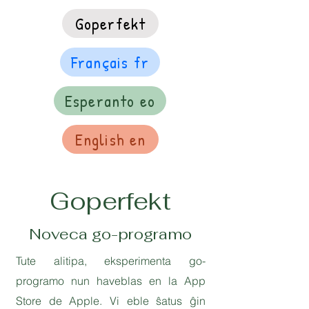
Goperfekt
Français fr
Esperanto eo
English en
Goperfekt
Noveca go-programo
Tute alitipa, eksperimenta go-
programo nun haveblas en la App
Store de Apple. Vi eble ŝatus ĝin